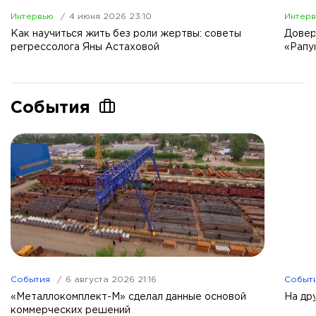
Интервью
4 июня 2026 23:10
Интер
Как научиться жить без роли жертвы: советы
Довер
регрессолога Яны Астаховой
«Рапу
События
События
6 августа 2026 21:16
Событ
«Металлокомплект-М» сделал данные основой
На др
коммерческих решений