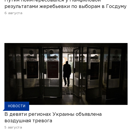
Путин поинтересовался у Памфиловой
результатами жеребьевки по выборам в Госдуму
6 августа
НОВОСТИ
В девяти регионах Украины объявлена
воздушная тревога
5 августа