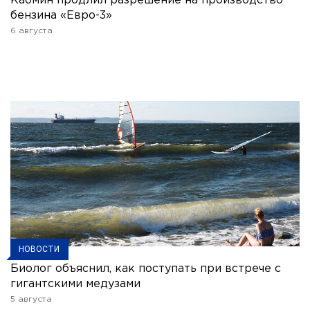
Кабмин продлил разрешение на производство
бензина «Евро-3»
6 августа
НОВОСТИ
Биолог объяснил, как поступать при встрече с
гигантскими медузами
5 августа