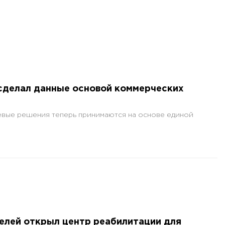
делал данные основой коммерческих
евые решения теперь принимаются на основе единой
елей открыл центр реабилитации для