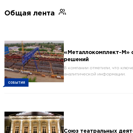
Общая лента
«Металлокомплект-М» с
решений
В компании отметили, что ключ
аналитической информации.
СОБЫТИЯ
Союз театральных деят